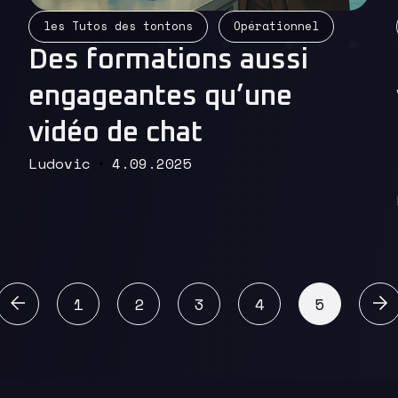
Read More
les Tutos des tontons
Opérationnel
Des formations aussi
engageantes qu’une
vidéo de chat
Ludovic
4.09.2025
écédent
1
2
3
4
5
Suiva