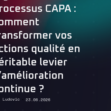
rocessus CAPA :
omment
ransformer vos
Read More
ctions qualité en
éritable levier
’amélioration
ontinue ?
Ludovic
23.06.2026