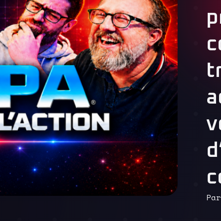
p
c
t
a
v
d
c