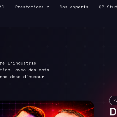
il
Prestations
Nos experts
QP Stu
a
re l’industrie
tion… avec des mots
nne dose d’humour
P
D