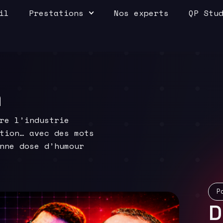
il
Prestations
Nos experts
QP Stu
a
re l’industrie
tion… avec des mots
nne dose d’humour
P
D