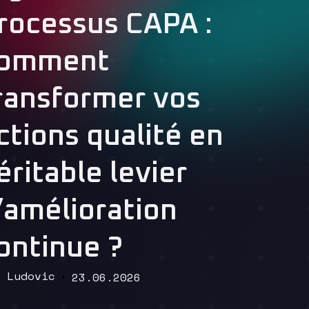
rocessus CAPA :
omment
ransformer vos
Read More
ctions qualité en
éritable levier
’amélioration
ontinue ?
Ludovic
23.06.2026