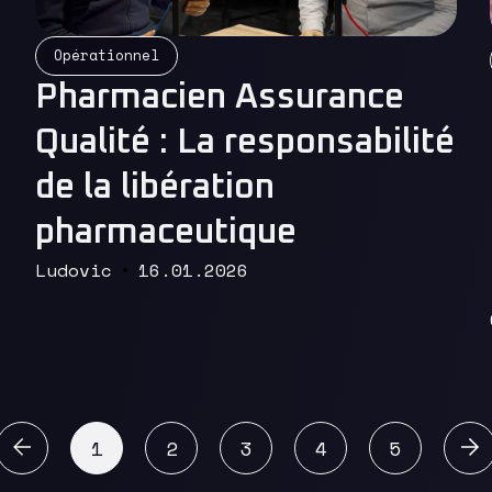
Opérationnel
Read More
Pharmacien Assurance
Qualité : La responsabilité
de la libération
pharmaceutique
Ludovic
16.01.2026
écédent
1
2
3
4
5
Suiva