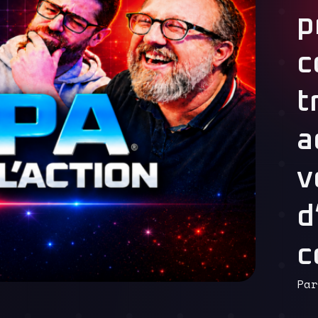
p
c
t
a
v
d
c