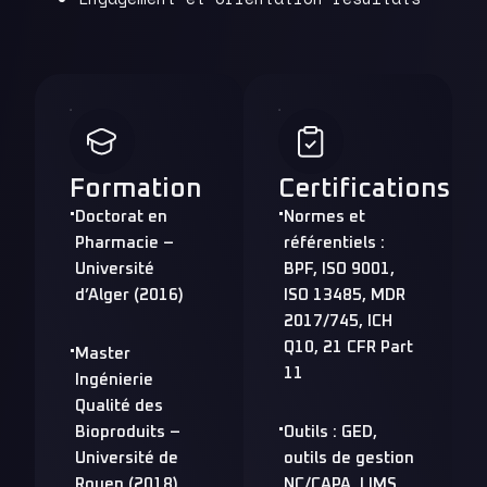
Formation
Certifications
Doctorat en
Normes et
Pharmacie –
référentiels :
Université
BPF, ISO 9001,
d’Alger (2016)
ISO 13485, MDR
2017/745, ICH
Q10, 21 CFR Part
Master
11
Ingénierie
Qualité des
Bioproduits –
Outils : GED,
Université de
outils de gestion
Rouen (2018)
NC/CAPA, LIMS,