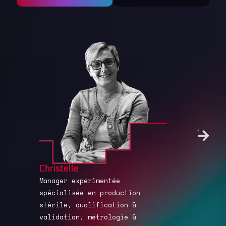
Read More
Christoph
Christelle
Pharmacien
Manager expérimentée
PR, expert
spécialisée en production
pharmaceut
stérile, qualification &
aseptiques
validation, métrologie &