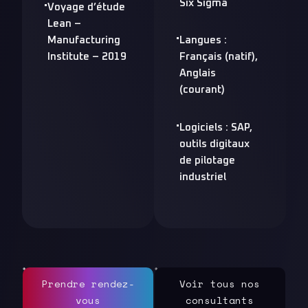
Six Sigma
Voyage d’étude
Lean –
Manufacturing
Langues :
Institute
– 2019
Français (natif),
Anglais
(courant)
Logiciels : SAP,
outils digitaux
de pilotage
industriel
Prendre rendez-
Voir tous nos
vous
consultants