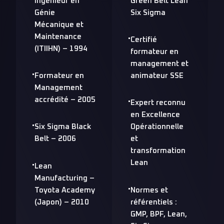
Ingénieur en
Green Belt Lean
Génie
Six Sigma
Mécanique et
Maintenance
Certifié
(ITIIHN)
– 1994
formateur en
management et
Formateur en
animateur SSE
Management
accrédité
– 2005
Expert reconnu
en Excellence
Six Sigma Black
Opérationnelle
Belt
– 2006
et
transformation
Lean
Lean
Manufacturing –
Toyota Academy
Normes et
(Japon)
– 2010
référentiels :
GMP, BPF, Lean,