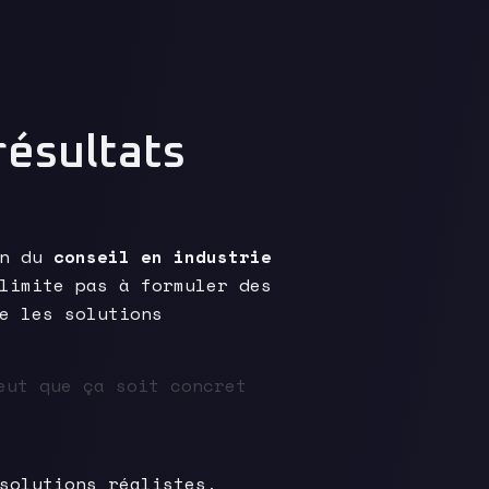
résultats
on du
conseil en industrie
limite pas à formuler des
e les solutions
eut que ça soit concret
solutions réalistes,