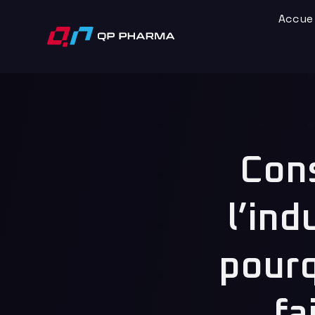
Accue
Cons
l’ind
pourq
fa