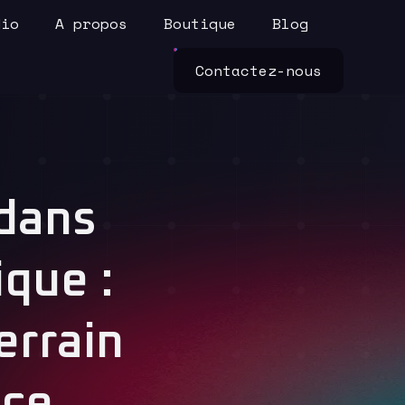
dio
A propos
Boutique
Blog
Contactez-nous
 dans
ique :
errain
nce