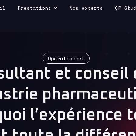
il
Prestations
Nos experts
QP Stu
Opérationnel
ultant et conseil
ustrie pharmaceut
uoi l’expérience t
it toute la différe