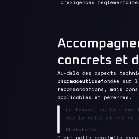
d’exigences réglementaire
Accompagner 
concrets et 
Au-delà des aspects techn
pharmaceutique
fondée sur l
recommandations, mais cons
applicables et pérennes.
Le travail se fait sur 
par la suite et que ce 
Christelle
C’est cette proximité avec